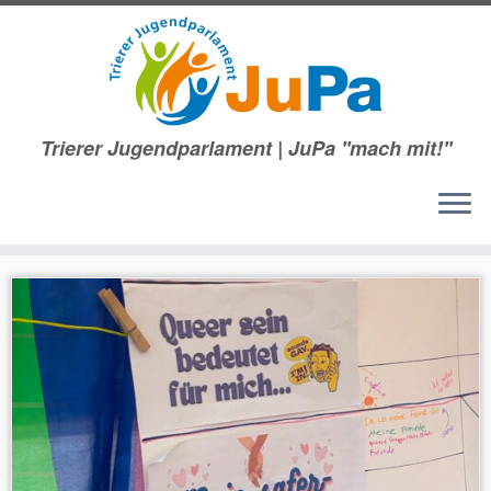
Trierer Jugendparlament | JuPa ''mach mit!''
Zum
Inhalt
springen